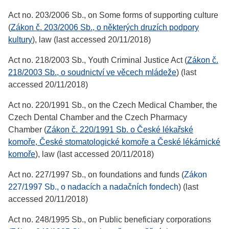
Act no. 203/2006 Sb., on Some forms of supporting culture
(
Zákon č. 203/2006 Sb., o některých druzích podpory
kultury
), law (last accessed 20/11/2018)
Act no. 218/2003 Sb., Youth Criminal Justice Act (
Zákon č.
218/2003 Sb., o soudnictví ve věcech mládeže
) (last
accessed 20/11/2018)
Act no. 220/1991 Sb., on the Czech Medical Chamber, the
Czech Dental Chamber and the Czech Pharmacy
Chamber (
Zákon č. 220/1991 Sb. o České lékařské
komoře, České stomatologické komoře a České lékárnické
komoře
), law (last accessed 20/11/2018)
Act no. 227/1997 Sb., on foundations and funds (
Zákon
227/1997 Sb., o nadacích a nadačních fondech
) (last
accessed 20/11/2018)
Act no. 248/1995 Sb., on Public beneficiary corporations