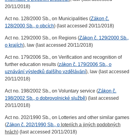
20/11/2018)
Act no. 128/2000 Sb., on Municipalities (
Zákon č.
128/2000 Sb., o obcích
) (last accessed 20/11/2018)
Act no. 129/2000 Sb., on Regions (
Zákon č. 129/2000 Sb.,
o krajích
), law (last accessed 20/11/2018)
Act no. 179/2006 Sb., on Verification and recognition of
further education results (
zákon č. 179/2006 Sb., o
uznávání výsledků dalšího vzdělávání
), law (last accessed
20/11/2018)
Act no. 198/2002 Sb., on Voluntary service (
Zákon č.
198/2002 Sb., o dobrovolnické službě
) (last accessed
20/11/2018)
Act no. 202/1990 Sb., on Lotteries and other similar games
(
Zákon č. 202/1990 Sb., o
loteriích a jiných podobných
hrách
) (last accessed 20/11/2018)