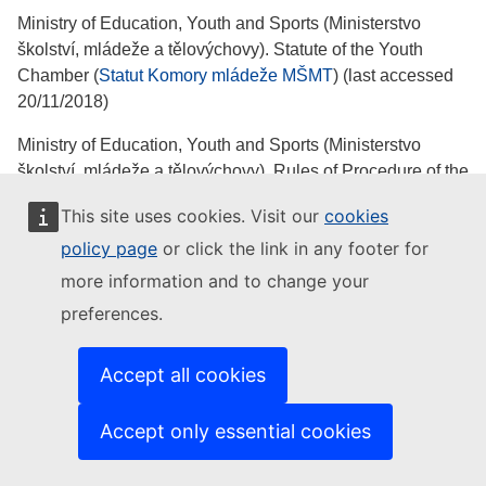
Ministry of Education, Youth and Sports (Ministerstvo
školství, mládeže a tělovýchovy). Statute of the Youth
Chamber (
Statut Komory mládeže MŠMT
) (last accessed
20/11/2018)
Ministry of Education, Youth and Sports (Ministerstvo
školství, mládeže a tělovýchovy). Rules of Procedure of the
Youth Chamber (
Jednací řádmládeže MŠMT
) (last
This site uses cookies. Visit our
cookies
accessed 20/11/2018)
policy page
or click the link in any footer for
Ministry of Education, Youth and Sports (Ministerstvo
more information and to change your
školství, mládeže a tělovýchovy). Organisation Rules
preferences.
(
Organizační řád
) (last accessed 20/11/2018)
Ministry of Education, Youth and Sports (Ministerstvo
Accept all cookies
školství, mládeže a tělovýchovy). Organisation Structure
(
Organizační struktura
) (last accessed 12/07/2023) -
Accept only essential cookies
legilsativa
Ministry of Education, Youth and Sports (Ministerstvo