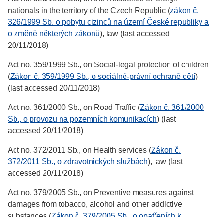
nationals in the territory of the Czech Republic (
zákon č.
326/1999 Sb. o pobytu cizinců na území České republiky a
o změně některých zákonů
), law (last accessed
20/11/2018)
Act no. 359/1999 Sb., on Social-legal protection of children
(
Zákon č. 359/1999 Sb., o sociálně-právní ochraně dětí
)
(last accessed 20/11/2018)
Act no. 361/2000 Sb., on Road Traffic (
Zákon č. 361/2000
Sb., o provozu na pozemních komunikacích
) (last
accessed 20/11/2018)
Act no. 372/2011 Sb., on Health services (
Zákon č.
372/2011 Sb., o zdravotnických službách
), law (last
accessed 20/11/2018)
Act no. 379/2005 Sb., on Preventive measures against
damages from tobacco, alcohol and other addictive
substances (
Zákon č. 379/2005 Sb., o opatřeních k