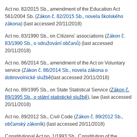
Act no. 82/2015 Sb., amendment of the Education Act
561/2004 Sb. (
Zákon č. 82/2015 Sb., novela školského
zákona
) (last accessed 20/11/2018)
Act no. 83/1990 Sb., on Citizens’ associations (
Zákon č.
83/1990 Sb., o sdružování občanů
) (last accessed
20/11/2018)
Act no. 86/2014 Sb., amendment of the Act on Voluntary
service (
Zákon č. 86/2014 Sb., novela zákona o
dobrovolnické službě
(last accessed 20/11/2018)
Act no. 89/1995 Sb., on State Statistical Service (
Zákon č.
89/1995 Sb., o státní statistické službě
), law (last accessed
20/11/2018)
Act no. 89/2012 Sb., Civil Code (
Zákon č. 89/2012 Sb.,
občanský zákoník
) (last accessed 20/11/2018)
Constitutional Act no. 1/1993 Sb., Constitution of the