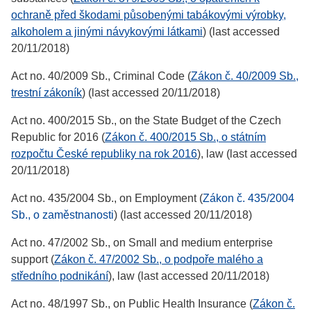
ochraně před škodami působenými tabákovými výrobky,
alkoholem a jinými návykovými látkami
) (last accessed
20/11/2018)
Act no. 40/2009 Sb., Criminal Code (
Zákon č. 40/2009 Sb.,
trestní zákoník
) (last accessed 20/11/2018)
Act no. 400/2015 Sb., on the State Budget of the Czech
Republic for 2016 (
Zákon č. 400/2015 Sb., o státním
rozpočtu České republiky na rok 2016
), law (last accessed
20/11/2018)
Act no. 435/2004 Sb., on Employment (
Zákon č. 435/2004
Sb., o zaměstnanosti
) (last accessed 20/11/2018)
Act no. 47/2002 Sb., on Small and medium enterprise
support (
Zákon č. 47/2002 Sb., o podpoře malého a
středního podnikání
), law (last accessed 20/11/2018)
Act no. 48/1997 Sb., on Public Health Insurance (
Zákon č.