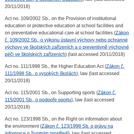
20/11/2018)
Act no. 109/2002 Sb., on the Provision of institutional
education or protective education at school facilities and
on preventative educational care at school facilities (
Zákon
č. 109/2002 Sb., o výkonu ústavní výchovy nebo ochranné
výchovy ve školských zařízeních a o preventivně výchovné
péči ve školských zařízeních
) (last accessed 20/11/2018)
Act no. 111/1998 Sb., the Higher Education Act (
Zákon č.
111/1998 Sb., o vysokých školách
), law (last accessed
20/11/2018)
Act no. 115/2001 Sb., on Supporting sports (
Zákon č.
115/2001 Sb., o podpoře sportu
), law (last accessed
20/11/2018)
Act no. 123/1998 Sb., on the Right on information about
the environment (
Zákon č. 123/1998 Sb. o právu na
informace o životním prostředí
), law (last accessed