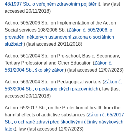
48/1997 Sb., o veřejném zdravotním pojištění
), law (last
accessed 20/11/2018)
Act no. 505/2006 Sb., on Implementation of the Act on
Social services 108/2006 Sb. (
Zákon č. 505/2006, o
provádění některých ustanovení zákona o sociálních
službách
) (last accessed 20/11/2018)
Act no. 561/2004 Sb., on Pre-school, Basic, Secondary,
Tertiary Professional and Other Education (
Zákon č.
561/2004 Sb., školský zákon
) (last accessed 12/07/2023)
Act no. 563/2004 Sb., on Pedagogical workers (
Zákon č.
563/2004 Sb., o pedagogických pracovnících
), law (last
accessed 20/11/2018)
Act no. 65/2017 Sb., on the Protection of health from the
harmful effects of addictive substances (
Zákon č. 65/2017
Sb., o ochraně zdraví před škodlivými účinky návykových
látek
), law (last accessed 12/07/2023)