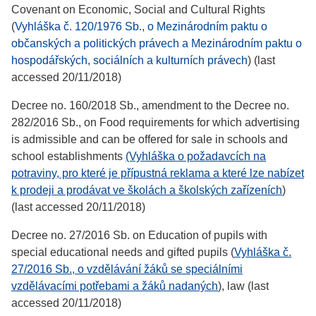
Covenant on Economic, Social and Cultural Rights
(
Vyhláška č. 120/1976 Sb., o Mezinárodním paktu o
občanských a politických právech a Mezinárodním paktu o
hospodářských, sociálních a kulturních právech
) (last
accessed 20/11/2018)
Decree no. 160/2018 Sb., amendment to the Decree no.
282/2016 Sb., on Food requirements for which advertising
is admissible and can be offered for sale in schools and
school establishments
(Vyhláška o požadavcích na
potraviny, pro které je přípustná reklama a které lze nabízet
k prodeji a prodávat ve školách a školských zařízeních
)
(last accessed 20/11/2018)
Decree no. 27/2016 Sb. on Education of pupils with
special educational needs and gifted pupils (
Vyhláška č.
27/2016 Sb., o vzdělávání žáků se speciálními
vzdělávacími potřebami a žáků nadaných
), law (last
accessed 20/11/2018)