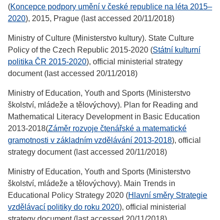
(
Koncepce podpory umění v české republice na léta 2015–
2020
), 2015, Prague (last accessed 20/11/2018)
Ministry of Culture (Ministerstvo kultury). State Culture
Policy of the Czech Republic 2015-2020 (
Státní kulturní
politika ČR 2015-2020
), official ministerial strategy
document (last accessed 20/11/2018)
Ministry of Education, Youth and Sports (Ministerstvo
školství, mládeže a tělovýchovy). Plan for Reading and
Mathematical Literacy Development in Basic Education
2013-2018(
Záměr rozvoje čtenářské a matematické
gramotnosti v základním vzdělávání 2013-2018
), official
strategy document (last accessed 20/11/2018)
Ministry of Education, Youth and Sports (Ministerstvo
školství, mládeže a tělovýchovy). Main Trends in
Educational Policy Strategy 2020 (
Hlavní směry Strategie
vzdělávací politiky do roku 2020
), official ministerial
strategy document (last accessed 20/11/2018)