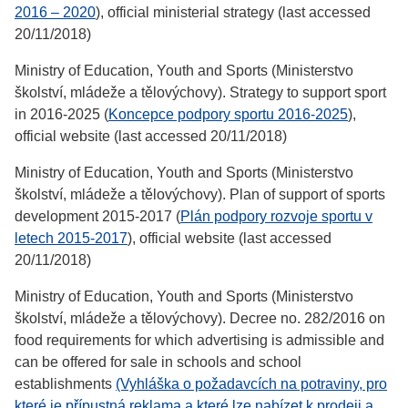
2016 – 2020
), official ministerial strategy (last accessed
20/11/2018)
Ministry of Education, Youth and Sports (Ministerstvo
školství, mládeže a tělovýchovy). Strategy to support sport
in 2016-2025 (
Koncepce podpory sportu 2016-2025
),
official website (last accessed 20/11/2018)
Ministry of Education, Youth and Sports (Ministerstvo
školství, mládeže a tělovýchovy). Plan of support of sports
development 2015-2017 (
Plán podpory rozvoje sportu v
letech 2015-2017
), official website (last accessed
20/11/2018)
Ministry of Education, Youth and Sports (Ministerstvo
školství, mládeže a tělovýchovy). Decree no. 282/2016 on
food requirements for which advertising is admissible and
can be offered for sale in schools and school
establishments
(Vyhláška o požadavcích na potraviny, pro
které je přípustná reklama a které lze nabízet k prodeji a