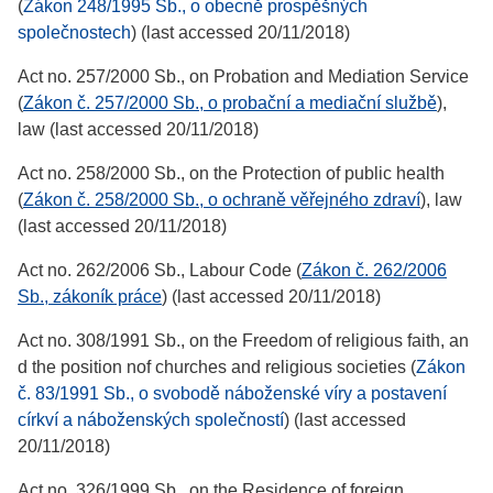
(
Zákon 248/1995 Sb., o obecně prospěšných
společnostech
) (last accessed 20/11/2018)
Act no. 257/2000 Sb., on Probation and Mediation Service
(
Zákon č. 257/2000 Sb., o probační a mediační službě
),
law (last accessed 20/11/2018)
Act no. 258/2000 Sb., on the Protection of public health
(
Zákon č. 258/2000 Sb., o ochraně věřejného zdraví
), law
(last accessed 20/11/2018)
Act no. 262/2006 Sb., Labour Code (
Zákon č. 262/2006
Sb., zákoník práce
) (last accessed 20/11/2018)
Act no. 308/1991 Sb., on the Freedom of religious faith, an
d the position nof churches and religious societies (
Zákon
č. 83/1991 Sb., o svobodě náboženské víry a postavení
církví a náboženských společností
) (last accessed
20/11/2018)
Act no. 326/1999 Sb., on the Residence of foreign